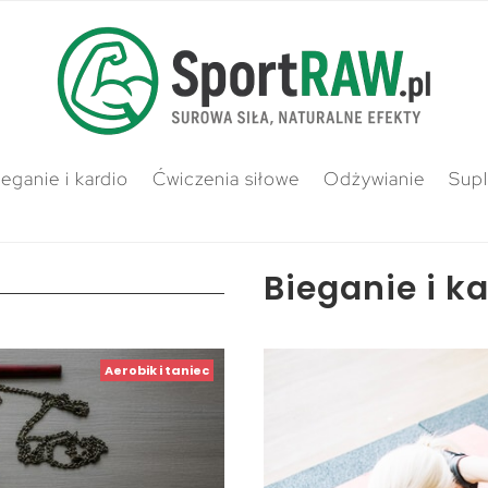
ieganie i kardio
Ćwiczenia siłowe
Odżywianie
Sup
Bieganie i k
Aerobik i taniec