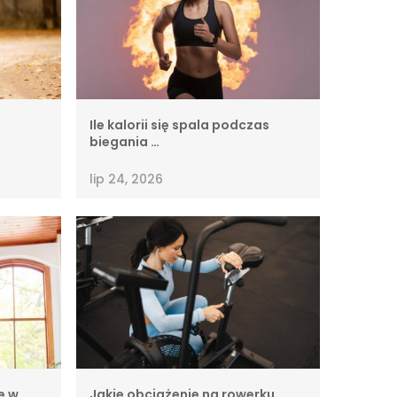
Ile kalorii się spala podczas
biegania …
lip 24, 2026
e w
Jakie obciążenie na rowerku