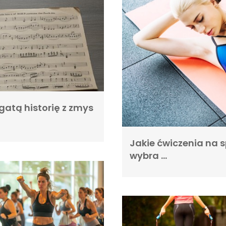
gatą historię z zmys
Jakie ćwiczenia na s
wybra …