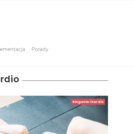
lementacja
Porady
ardio
Bieganie i kardio