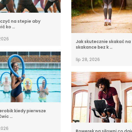
czyć na stepie aby
ić ko …
2026
Jak skutecznie skakać na
skakance bez k …
lip 28, 2026
erobik kiedy pierwsze
ćwic …
 2026
Rowerek na siłowni co daj