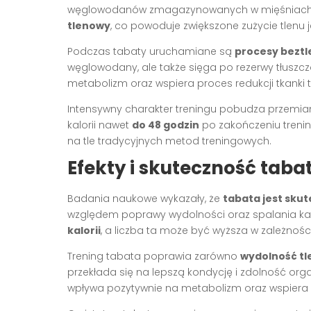
węglowodanów zmagazynowanych w mięśniach. P
tlenowy
, co powoduje zwiększone zużycie tlenu 
Podczas tabaty uruchamiane są
procesy bezt
węglowodany, ale także sięga po rezerwy tłuszcz
metabolizm oraz wspiera proces redukcji tkanki t
Intensywny charakter treningu pobudza przemian
kalorii nawet
do 48 godzin
po zakończeniu trenin
na tle tradycyjnych metod treningowych.
Efekty i skuteczność taba
Badania naukowe wykazały, że
tabata jest sku
względem poprawy wydolności oraz spalania kalor
kalorii
, a liczba ta może być wyższa w zależnośc
Trening tabata poprawia zarówno
wydolność t
przekłada się na lepszą kondycję i zdolność org
wpływa pozytywnie na metabolizm oraz wspiera 