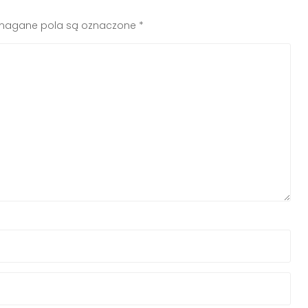
agane pola są oznaczone
*