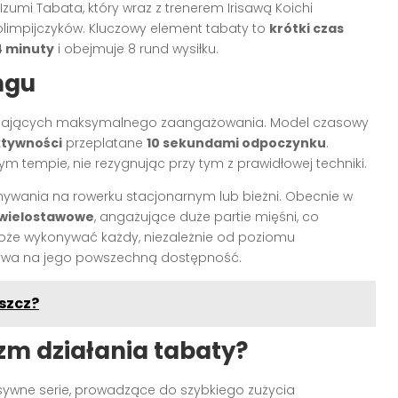
Izumi Tabata, który wraz z trenerem Irisawą Koichi
olimpijczyków. Kluczowy element tabaty to
krótki czas
4 minuty
i obejmuje 8 rund wysiłku.
ngu
ymagających maksymalnego zaangażowania. Model czasowy
ktywności
przeplatane
10 sekundami odpoczynku
.
ym tempie, nie rezygnując przy tym z prawidłowej techniki.
wania na rowerku stacjonarnym lub bieżni. Obecnie w
 wielostawowe
, angażujące duże partie mięśni, co
może wykonywać każdy, niezależnie od poziomu
ywa na jego powszechną dostępność.
uszcz?
m działania tabaty?
tensywne serie, prowadzące do szybkiego zużycia