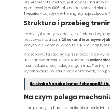
HIIT. Autorem tej metody jest japoński naukowiec 
opracował ją w 1996 roku na potrzeby szkolenia 
trwania
– pojedynczy trening zajmuje zaledwie
Struktura i przebieg treni
Każdy cykl tabaty składa się z ośmiu serii w
jest zawsze taki sam:
20 sekund intensywnej a
Wszystkie ćwiczenia wykonuje się w jak najszybsz
Początkowo tabata była przeznaczona do wykony
treningu wykorzystuje się różnorodne
ćwiczenia
intensyfikuje pracę całego organizmu. Trening 
wytrenowania i w warunkach domowych, co wpł
Ile skakać na skakance żeby spalić tł
Na czym polega mechaniz
Istotą tabaty są bardzo krótkie, ale skrajnie in