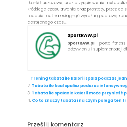
tkanki tłuszczowej oraz przyspieszenie metaboliz
krótkiego czasu trwania oraz prostoty, przez co s
tabacie można osiągnąć wyraźną poprawę kondycj
dostępnego czasu.
SportRAW.pl
SportRAW.pl
– portal fitnes
odżywianiu i suplementacji dl
Trening tabata ile kalorii spala podczas jedne
Tabata ile kcal spalisz podczas intensywne
Tabata ile spalanie kalorii może przynieść
Co to znaczy tabata i na czym polega ten t
Prześlij komentarz