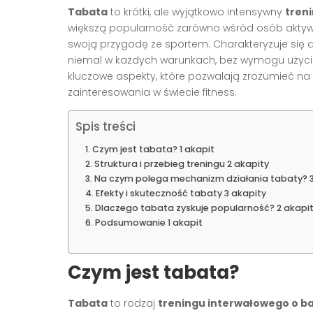
Tabata
to krótki, ale wyjątkowo intensywny
tren
większą popularność zarówno wśród osób aktywnyc
swoją przygodę ze sportem. Charakteryzuje się 
niemal w każdych warunkach, bez wymogu użycia
kluczowe aspekty, które pozwalają zrozumieć na
zainteresowania w świecie fitness.
Spis treści
Czym jest tabata? 1 akapit
Struktura i przebieg treningu 2 akapity
Na czym polega mechanizm działania tabaty? 3
Efekty i skuteczność tabaty 3 akapity
Dlaczego tabata zyskuje popularność? 2 akapi
Podsumowanie 1 akapit
Czym jest tabata?
Tabata
to rodzaj
treningu interwałowego o ba