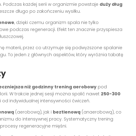
odczas każdej serii w organizmie powstaje
duży dług
jeszcze długo po zakończeniu wysiłku.
lenowe
, dzięki czemu organizm spala nie tylko
owe podczas regeneracji. Efekt ten znacznie przyspiesza
łuszczowej.
ę materii, przez co utrzymuje się podwyższone spalanie
gu. To jeden z głównych aspektów, który wyróżnia tabatę
ty
teczniejsza niż godzinny trening aerobowy
pod
ii. W trakcie jednej sesji można spalić nawet
250-300
i od indywidualnej intensywności ćwiczeń.
lenową
(aerobową), jak i
beztlenową
(anaerobową), co
anizmu do intensywnej pracy. Systematyczny trening
procesy regeneracyjne mięśni.