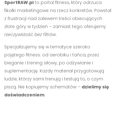
SportRAW.pl
to portal fitness, który odrzuca
fikołki marketingowe na rzecz konkretów. Powstał
z frustracji nad zalewem treści obiecujących
złote góry w tydzień – zamiast tego oferujemy
rzeczywistość bez filtrów
.
Specjalizujemy się w tematyce szeroko
pojętego fitness: od aerobiku i tańca, przez
bieganie i trening siłowy, po odżywianie i
suplementację. Każdy materiał przygotowują
ludzie, którzy sami trenują i testują to, o czym
piszą. Nie kopiujemy schematów –
dzielimy się
doświadczeniem
.