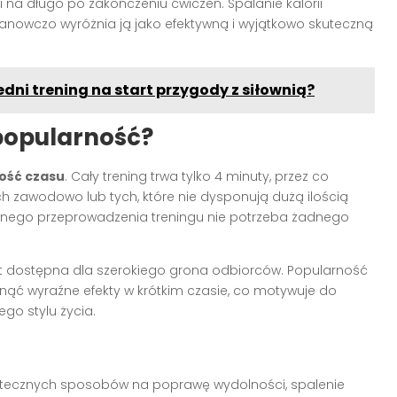
 na długo po zakończeniu ćwiczeń. Spalanie kalorii
stanowczo wyróżnia ją jako efektywną i wyjątkowo skuteczną
dni trening na start przygody z siłownią?
popularność?
ość czasu
. Cały trening trwa tylko 4 minuty, przez co
h zawodowo lub tych, które nie dysponują dużą ilością
tywnego przeprowadzenia treningu nie potrzeba żadnego
est dostępna dla szerokiego grona odbiorców. Popularność
nąć wyraźne efekty w krótkim czasie, co motywuje do
ego stylu życia.
skutecznych sposobów na poprawę wydolności, spalenie