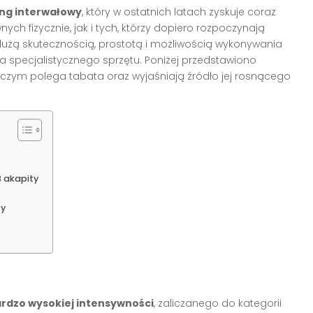
ing interwałowy
, który w ostatnich latach zyskuje coraz
h fizycznie, jak i tych, którzy dopiero rozpoczynają
dużą skutecznością, prostotą i możliwością wykonywania
 specjalistycznego sprzętu. Poniżej przedstawiono
 czym polega tabata oraz wyjaśniają źródło jej rosnącego
 akapity
ty
rdzo wysokiej intensywności
, zaliczanego do kategorii