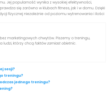
mu. Jej popularność wynika z wysokiej efektywności,
prawdza się zarówno w klubach fitness, jak i w domu. Dzięki
i fizycznej niezależnie od poziomu wytrenowania i ilości
s bez marketingowych chwytów. Piszemy o treningu,
a ludzi, którzy chcą
faktów zamiast obietnic
.
j sesji?
go treningu?
 podczas jednego treningu?
rening?