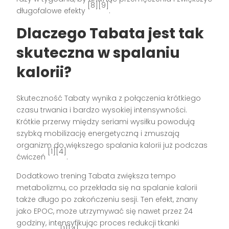
[8][9]
długofalowe efekty
.
Dlaczego Tabata jest tak
skuteczna w spalaniu
kalorii?
Skuteczność Tabaty wynika z połączenia krótkiego
czasu trwania i bardzo wysokiej intensywności.
Krótkie przerwy między seriami wysiłku powodują
szybką mobilizację energetyczną i zmuszają
organizm do większego spalania kalorii już podczas
[1][4]
ćwiczeń
.
Dodatkowo trening Tabata zwiększa tempo
metabolizmu, co przekłada się na spalanie kalorii
także długo po zakończeniu sesji. Ten efekt, znany
jako EPOC, może utrzymywać się nawet przez 24
godziny, intensyfikując proces redukcji tkanki
[1][4]