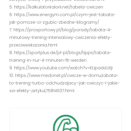
https://kalkulatorkalorii.net/tabela-cwiczen
https://www.energym.com.pl/czym-jest-tabata-
jak-pomoze-ci-zgubic-zbedne-kilogramy/
https://prosportowy.pl/blog/porady/tabata-4-
minutowy-trening-interwalowy-cwiczenia-efekty-
przeciwwskazania.html
https://sportplus.de/pl-pl/blogs/tipps/tabata-
training-in-nur-4-minuten-fit-werden
https://www.youtube.com/watch?v=ELIpaddJXjI
https://www.medonet.pl/cwicze-w-domu,tabata-
to-trening-turbo-odchudzajacy–jak-cwiczyc-i-jakie-
sa-efekty-,artykul,75814537.html