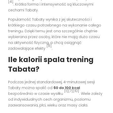
[4]
. Krótka forma i intensywność są kluczowymi
cechami Tabaty.
Popularność Tabaty wynika z jej skuteczności i
krótkiego czasu potrzebnego na wykonanie całego
treningu. Dzięki temu jest ona szczególnie chętnie
wybierana przez osoby, które nie mają dużo czasu
na aktywność fizyczną, a chcą osiągnąć
[8]
zadowalające efekty
.
Ile kalorii spala trening
Tabata?
Podczas jednej standardowej, 4-minutowej sesji
Tabaty można spalić od
60 do 100 kcal
[1][7][10]
bezpośrednio w czasie wysiłku
. Wiele zależy
od indywidualnych cech organizmu, poziomu
zaawansowania, płci, wieku oraz masy ciała.