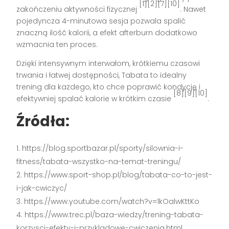
[1][2][7][10]
zakończeniu aktywności fizycznej
. Nawet
pojedyncza 4-minutowa sesja pozwala spalić
znaczną ilość kalorii, a efekt afterburn dodatkowo
wzmacnia ten proces.
Dzięki intensywnym interwałom, krótkiemu czasowi
trwania i łatwej dostępności, Tabata to idealny
trening dla każdego, kto chce poprawić kondycję i
[8][9][10]
efektywniej spalać kalorie w krótkim czasie
.
Źródła:
https://blog.sportbazar.pl/sporty/silownia-i-
fitness/tabata-wszystko-na-temat-treningu/
https://www.sport-shop.pl/blog/tabata-co-to-jest-
i-jak-cwiczyc/
https://www.youtube.com/watch?v=1kOalwKttKo
https://www.trec.pl/baza-wiedzy/trening-tabata-
korzysci-efekty-i-przykladowe-cwiczenia.html