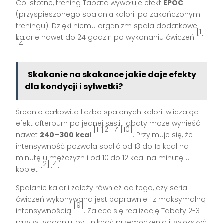
Co istotne, trening Tabata wywołuje efekt
EPOC
(przyspieszonego spalania kalorii po zakończonym
treningu). Dzięki niemu organizm spala dodatkowe
[1]
kalorie nawet do 24 godzin po wykonaniu ćwiczeń
[4]
.
Skakanie na skakance jakie daje efekty
dla kondycji i sylwetki?
Średnio całkowita liczba spalonych kalorii wliczając
efekt afterburn po jednej sesji Tabaty może wynieść
[1][2][7][10]
nawet
240–300 kcal
. Przyjmuje się, że
intensywność pozwala spalić od 13 do 15 kcal na
minutę u mężczyzn i od 10 do 12 kcal na minutę u
[2][4]
kobiet
.
Spalanie kalorii zależy również od tego, czy seria
ćwiczeń wykonywana jest poprawnie i z maksymalną
[9]
intensywnością
. Zaleca się realizację Tabaty 2-3
razy w tygodniu, by uniknąć przemęczenia i zwiększyć