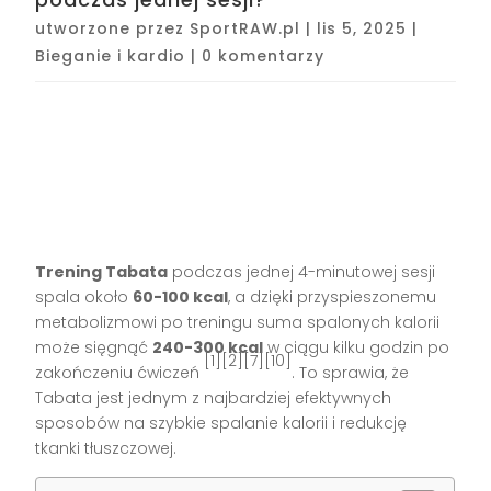
utworzone przez
SportRAW.pl
|
lis 5, 2025
|
Bieganie i kardio
|
0 komentarzy
Trening Tabata
podczas jednej 4-minutowej sesji
spala około
60-100 kcal
, a dzięki przyspieszonemu
metabolizmowi po treningu suma spalonych kalorii
może sięgnąć
240-300 kcal
w ciągu kilku godzin po
[1][2][7][10]
zakończeniu ćwiczeń
. To sprawia, że
Tabata jest jednym z najbardziej efektywnych
sposobów na szybkie spalanie kalorii i redukcję
tkanki tłuszczowej.