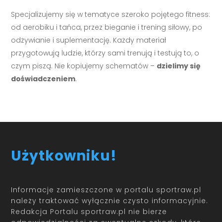
Specjalizujemy się w tematyce szeroko pojętego fitness:
od aerobiku i tańca, przez bieganie i trening siłowy, po
odżywianie i suplementację. Każdy materiał
przygotowują ludzie, którzy sami trenują i testują to, o
czym piszą. Nie kopiujemy schematów –
dzielimy się
doświadczeniem
.
Użytkowniku!
Informacje zamieszczone w portalu sportraw.pl
należy traktować wyłącznie czysto informacyjnie.
Redakcja Portalu sportraw.pl nie bierze