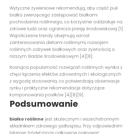
Wytyczne żywieniowe rekomendują, aby część puli
białka zwierzęcego zastępować białkami
pochodzenia roślinnego, co korzystnie oddziałuje na
zdrowie ludzi oraz ogranicza presję środowiskową [1].
Współczesne trendy obejmują wzrost
zainteresowania dietami roślinnymi, rozwojem
roślinnych odżywek białkowych oraz żywnością o
niższym śladzie środowiskowym [4][8].
Rosnąca popularność rozwiązań roślinnych wynika z
chęci łączenia efektów zdrowotnych i ekologicznych
z wygodą stosowania, co potwierdzają obserwacje
rynku i praktyczne rekomendacje dotyczące
komponowania posiłków [4][8][9].
Podsumowanie
białko roślinne
jest skutecznym i wszechstronnym
składnikiem zdrowego jadłospisu. Przy odpowiednim
bilansie źródeł może całkowicie pokrywać