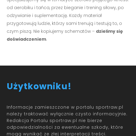
od aerobiku i tańca, przez bieganie i trening siłowy, po
odżywianie i suplementację. Każdy materiał
przygotowują ludzie, którzy sami trenują i testują to, o
czym piszą. Nie kopiujemy schematów –
dzielimy się
doświadczeniem
.
Użytkowniku!
Informacje zamieszczone w portalu sportraw.pl
należy traktować wyłącznie czysto informacyjnie.
Redakcja Portalu sportraw.pl nie bierze
odpowiedzialności za ewentualne szkody, które
mogą wynikać ze złej interpretacji treści.