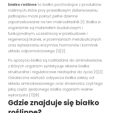
białko roślinne
to białko pochodzące z produktów
roślinnych, które przy prawidłowym zbilansowaniu
jadłospisu może pokryć pełne dzienne
zapotrzebowanie na ten makroskładnik [1]. Białka w
organizmie są materiałem budulcowym i
funkcjonalnym, uczestniczą w przebudowie i
regeneracji tkanek, w przemianach metabolicznych
oraz wytwarzaniu enzymów, hormonów i komórek
układu odpornościowego [1][2].
Po spożyciu białka są rozkładane do aminokwasów,
z których organizm syntetyzuje własne białka
strukturalne i regulatorowe niezbędne do życia [1][2].
Ostateczna wartość odżywcza białka zależy od
składu aminokwasowego oraz strawności, czyli tego
jaką część zjedzonego białka organizm realnie
wykorzysta [7][8].
Gdzie znajduje się białko
roślinne?