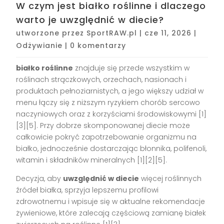
W czym jest białko roślinne i dlaczego
warto je uwzględnić w diecie?
utworzone przez
SportRAW.pl
|
cze 11, 2026
|
Odżywianie
|
0 komentarzy
białko roślinne
znajduje się przede wszystkim w
roślinach strączkowych, orzechach, nasionach i
produktach pełnoziarnistych, a jego większy udział w
menu łączy się z niższym ryzykiem chorób sercowo
naczyniowych oraz z korzyściami środowiskowymi [1]
[3][5]. Przy dobrze skomponowanej diecie może
całkowicie pokryć zapotrzebowanie organizmu na
białko, jednocześnie dostarczając błonnika, polifenoli,
witamin i składników mineralnych [1][2][5].
Decyzja, aby
uwzględnić w diecie
więcej roślinnych
źródeł białka, sprzyja lepszemu profilowi
zdrowotnemu i wpisuje się w aktualne rekomendacje
żywieniowe, które zalecają częściową zamianę białek