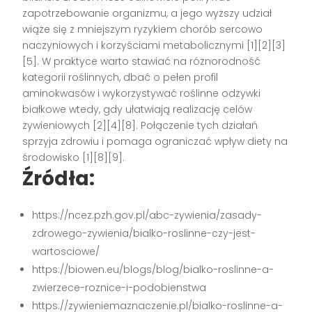
zapotrzebowanie organizmu, a jego wyższy udział
wiąże się z mniejszym ryzykiem chorób sercowo
naczyniowych i korzyściami metabolicznymi [1][2][3]
[5]. W praktyce warto stawiać na różnorodność
kategorii roślinnych, dbać o pełen profil
aminokwasów i wykorzystywać roślinne odżywki
białkowe wtedy, gdy ułatwiają realizację celów
żywieniowych [2][4][8]. Połączenie tych działań
sprzyja zdrowiu i pomaga ograniczać wpływ diety na
środowisko [1][8][9].
Źródła:
https://ncez.pzh.gov.pl/abc-zywienia/zasady-
zdrowego-zywienia/bialko-roslinne-czy-jest-
wartosciowe/
https://biowen.eu/blogs/blog/bialko-roslinne-a-
zwierzece-roznice-i-podobienstwa
https://zywieniemaznaczenie.pl/bialko-roslinne-a-