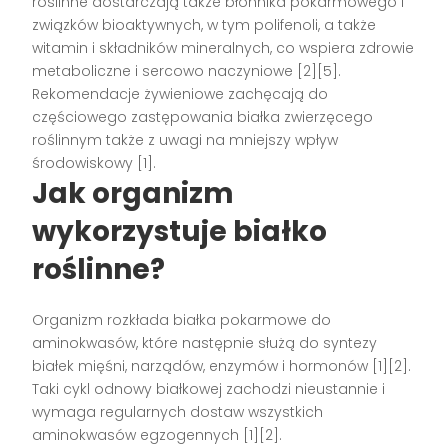
roślinne dostarczają także błonnika pokarmowego i
związków bioaktywnych, w tym polifenoli, a także
witamin i składników mineralnych, co wspiera zdrowie
metaboliczne i sercowo naczyniowe [2][5].
Rekomendacje żywieniowe zachęcają do
częściowego zastępowania białka zwierzęcego
roślinnym także z uwagi na mniejszy wpływ
środowiskowy [1].
Jak organizm
wykorzystuje białko
roślinne?
Organizm rozkłada białka pokarmowe do
aminokwasów, które następnie służą do syntezy
białek mięśni, narządów, enzymów i hormonów [1][2].
Taki cykl odnowy białkowej zachodzi nieustannie i
wymaga regularnych dostaw wszystkich
aminokwasów egzogennych [1][2].