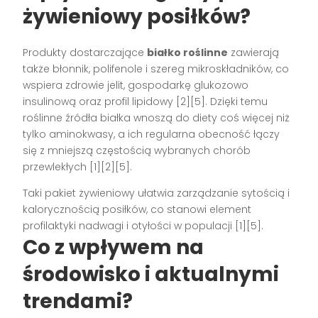
żywieniowy posiłków?
Produkty dostarczające
białko roślinne
zawierają
także błonnik, polifenole i szereg mikroskładników, co
wspiera zdrowie jelit, gospodarkę glukozowo
insulinową oraz profil lipidowy [2][5]. Dzięki temu
roślinne źródła białka wnoszą do diety coś więcej niż
tylko aminokwasy, a ich regularna obecność łączy
się z mniejszą częstością wybranych chorób
przewlekłych [1][2][5].
Taki pakiet żywieniowy ułatwia zarządzanie sytością i
kalorycznością posiłków, co stanowi element
profilaktyki nadwagi i otyłości w populacji [1][5].
Co z wpływem na
środowisko i aktualnymi
trendami?