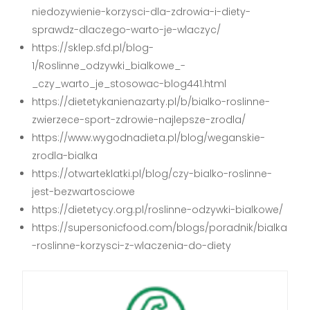
niedozywienie-korzysci-dla-zdrowia-i-diety-
sprawdz-dlaczego-warto-je-wlaczyc/
https://sklep.sfd.pl/blog-
1/Roslinne_odzywki_bialkowe_-
_czy_warto_je_stosowac-blog441.html
https://dietetykanienazarty.pl/b/bialko-roslinne-
zwierzece-sport-zdrowie-najlepsze-zrodla/
https://www.wygodnadieta.pl/blog/weganskie-
zrodla-bialka
https://otwarteklatki.pl/blog/czy-bialko-roslinne-
jest-bezwartosciowe
https://dietetycy.org.pl/roslinne-odzywki-bialkowe/
https://supersonicfood.com/blogs/poradnik/bialka
-roslinne-korzysci-z-wlaczenia-do-diety