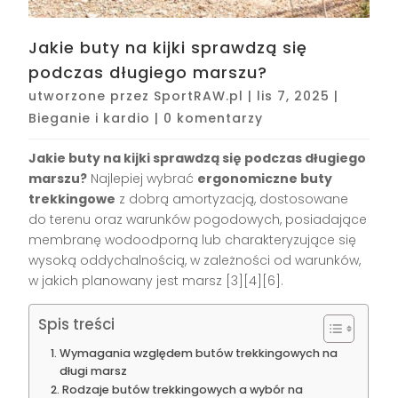
Jakie buty na kijki sprawdzą się
podczas długiego marszu?
utworzone przez
SportRAW.pl
|
lis 7, 2025
|
Bieganie i kardio
|
0 komentarzy
Jakie buty na kijki sprawdzą się podczas długiego
marszu?
Najlepiej wybrać
ergonomiczne buty
trekkingowe
z dobrą amortyzacją, dostosowane
do terenu oraz warunków pogodowych, posiadające
membranę wodoodporną lub charakteryzujące się
wysoką oddychalnością, w zależności od warunków,
w jakich planowany jest marsz
[3][4][6]
.
Spis treści
Wymagania względem butów trekkingowych na
długi marsz
Rodzaje butów trekkingowych a wybór na