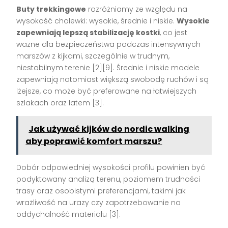
Buty trekkingowe
rozróżniamy ze względu na
wysokość cholewki: wysokie, średnie i niskie.
Wysokie
zapewniają lepszą stabilizację kostki
, co jest
ważne dla bezpieczeństwa podczas intensywnych
marszów z kijkami, szczególnie w trudnym,
niestabilnym terenie
[2][9]
. Średnie i niskie modele
zapewniają natomiast większą swobodę ruchów i są
lżejsze, co może być preferowane na łatwiejszych
szlakach oraz latem
[3]
.
Jak używać kijków do nordic walking
aby poprawić komfort marszu?
Dobór odpowiedniej wysokości profilu powinien być
podyktowany analizą terenu, poziomem trudności
trasy oraz osobistymi preferencjami, takimi jak
wrażliwość na urazy czy zapotrzebowanie na
oddychalność materiału
[3]
.