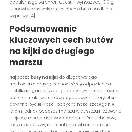
popularnego Salomon Quest 4 wynosząca 1310 g,
stanowi ważny wskaźnik w ocenie buta na długie
wyprawy
[4]
.
Podsumowanie
kluczowych cech butów
na kijki do długiego
marszu
Najlepsze
buty na kijki
do długotrwałego
użytkowania muszą cechować się odpowiednią
stabilizacją, amortyzacją i dopasowaniem zarówno
do terenu jak i warunków pogodowych. Priorytetem
powinna być lekkość i oddychalność, szczególnie
latem, jednak podczas marszu w deszczu niezbędna
staje się membrana wodoodporna. Profil cholewki,
rodzaj podeszwy, materiał cholewki oraz jakość
wkładki decydują o komforcie i bezpieczeństwie