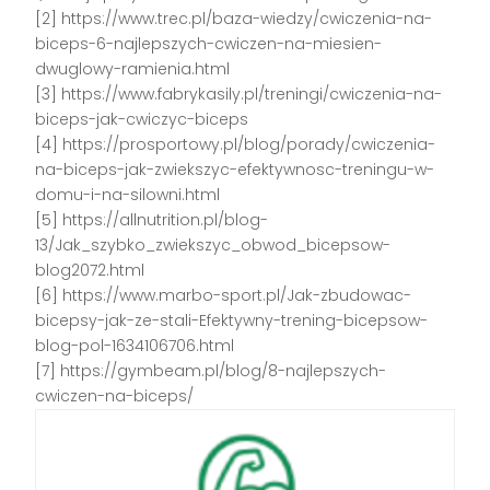
[2] https://www.trec.pl/baza-wiedzy/cwiczenia-na-
biceps-6-najlepszych-cwiczen-na-miesien-
dwuglowy-ramienia.html
[3] https://www.fabrykasily.pl/treningi/cwiczenia-na-
biceps-jak-cwiczyc-biceps
[4] https://prosportowy.pl/blog/porady/cwiczenia-
na-biceps-jak-zwiekszyc-efektywnosc-treningu-w-
domu-i-na-silowni.html
[5] https://allnutrition.pl/blog-
13/Jak_szybko_zwiekszyc_obwod_bicepsow-
blog2072.html
[6] https://www.marbo-sport.pl/Jak-zbudowac-
bicepsy-jak-ze-stali-Efektywny-trening-bicepsow-
blog-pol-1634106706.html
[7] https://gymbeam.pl/blog/8-najlepszych-
cwiczen-na-biceps/