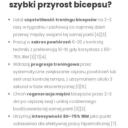
szybki przyrost bicepsu?
Ustal
częstotliwość treningu bicepsów
na 2–3
razy w tygodniu i zachowuj co najmniej dzień
przerwy między sesjami tej samej partii [4][3].
Pracuj w
zakres powtórzeń
6–20 z kontrolą
techniki, z preferencją 10–15 gdy korzystasz z 60–
75% 1RM [1][7][4].
Wdrażaj
progresja treningowa
przez
systematyczne zwiększanie ciężaru, powtórzeń lub
serii oraz kontrolę tempa, z utrzymaniem około 3
sekund w fazie ekscentrycznej [1][5].
Chroń
regeneracja mięśni
bicepsów przez 2–3
dni po cięższej sesji i unikaj codziennego
bodźcowania tej samej partii [3][2].
Utrzymuj
intensywność 60–75% 1RM
jako punkt
odniesienia dla efektywnej pracy hipertroficznej [7].