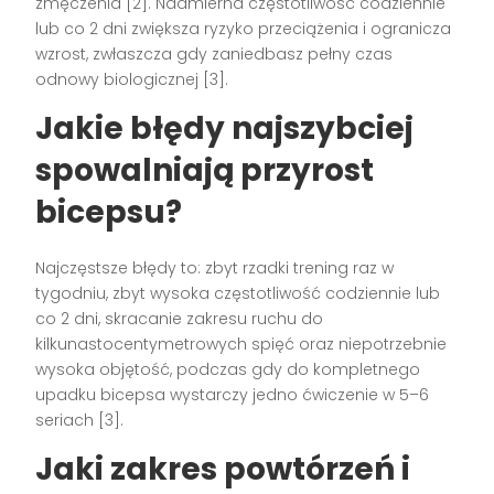
zmęczenia [2]. Nadmierna częstotliwość codziennie
lub co 2 dni zwiększa ryzyko przeciążenia i ogranicza
wzrost, zwłaszcza gdy zaniedbasz pełny czas
odnowy biologicznej [3].
Jakie błędy najszybciej
spowalniają przyrost
bicepsu?
Najczęstsze błędy to: zbyt rzadki trening raz w
tygodniu, zbyt wysoka częstotliwość codziennie lub
co 2 dni, skracanie zakresu ruchu do
kilkunastocentymetrowych spięć oraz niepotrzebnie
wysoka objętość, podczas gdy do kompletnego
upadku bicepsa wystarczy jedno ćwiczenie w 5–6
seriach [3].
Jaki zakres powtórzeń i