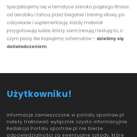
Specjalizujemy się w tematyce szeroko pojętego fitness:
od aerobiku i tańca, przez bieganie i trening siłowy, po
odżywianie i suplementację. Każdy materiał
przygotowują ludzie, którzy sami trenują i testują to, o
czym piszą. Nie kopiujemy schematów –
dzielimy się
doświadczeniem
.
Użytkowniku!
Informacje zamieszczone w portalu sportraw.pl
należy traktować wyłącznie czysto informacyjnie.
Redakcja Portalu sportraw.pl nie bierze
odpowiedzialności za ewentualne szkody, które