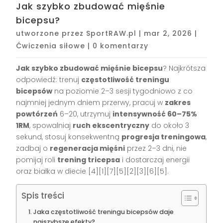
Jak szybko zbudować mięśnie
bicepsu?
utworzone przez
SportRAW.pl
|
mar 2, 2026
|
Ćwiczenia siłowe
|
0 komentarzy
Jak szybko zbudować mięśnie bicepsu
? Najkrótsza
odpowiedź: trenuj
częstotliwość treningu
bicepsów
na poziomie 2–3 sesji tygodniowo z co
najmniej jednym dniem przerwy, pracuj w
zakres
powtórzeń
6–20, utrzymuj
intensywność 60–75%
1RM
, spowalniaj
ruch ekscentryczny
do około 3
sekund, stosuj konsekwentną
progresja treningowa
,
zadbaj o
regeneracja mięśni
przez 2–3 dni, nie
pomijaj roli
trening tricepsa
i dostarczaj energii
oraz białka w diecie [4][1][7][5][2][3][6][5].
Spis treści
Jaka częstotliwość treningu bicepsów daje
najszybsze efekty?