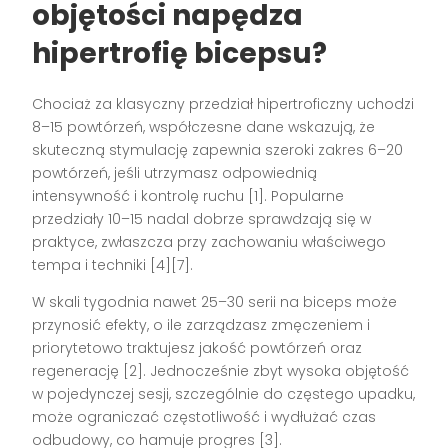
objętości napędza
hipertrofię bicepsu?
Chociaż za klasyczny przedział hipertroficzny uchodzi
8–15 powtórzeń, współczesne dane wskazują, że
skuteczną stymulację zapewnia szeroki zakres 6–20
powtórzeń, jeśli utrzymasz odpowiednią
intensywność i kontrolę ruchu [1]. Popularne
przedziały 10–15 nadal dobrze sprawdzają się w
praktyce, zwłaszcza przy zachowaniu właściwego
tempa i techniki [4][7].
W skali tygodnia nawet 25–30 serii na biceps może
przynosić efekty, o ile zarządzasz zmęczeniem i
priorytetowo traktujesz jakość powtórzeń oraz
regenerację [2]. Jednocześnie zbyt wysoka objętość
w pojedynczej sesji, szczególnie do częstego upadku,
może ograniczać częstotliwość i wydłużać czas
odbudowy, co hamuje progres [3].