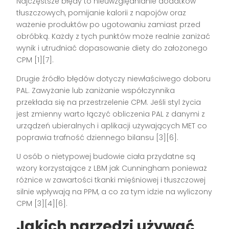
Najczęstsze błędy to nieuwzględnianie dodatków
tłuszczowych, pomijanie kalorii z napojów oraz
ważenie produktów po ugotowaniu zamiast przed
obróbką. Każdy z tych punktów może realnie zaniżać
wynik i utrudniać dopasowanie diety do założonego
CPM [1][7].
Drugie źródło błędów dotyczy niewłaściwego doboru
PAL. Zawyżanie lub zaniżanie współczynnika
przekłada się na przestrzelenie CPM. Jeśli styl życia
jest zmienny warto łączyć obliczenia PAL z danymi z
urządzeń ubieralnych i aplikacji używających MET co
poprawia trafność dziennego bilansu [3][6].
U osób o nietypowej budowie ciała przydatne są
wzory korzystające z LBM jak Cunningham ponieważ
różnice w zawartości tkanki mięśniowej i tłuszczowej
silnie wpływają na PPM, a co za tym idzie na wyliczony
CPM [3][4][6].
Jakich narzędzi używać