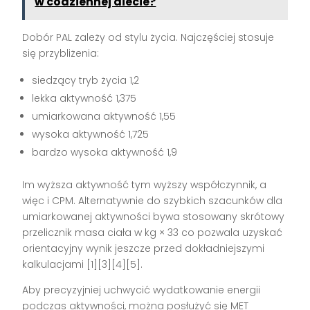
w codziennej diecie?
Dobór PAL zależy od stylu życia. Najczęściej stosuje
się przybliżenia:
siedzący tryb życia 1,2
lekka aktywność 1,375
umiarkowana aktywność 1,55
wysoka aktywność 1,725
bardzo wysoka aktywność 1,9
Im wyższa aktywność tym wyższy współczynnik, a
więc i CPM. Alternatywnie do szybkich szacunków dla
umiarkowanej aktywności bywa stosowany skrótowy
przelicznik masa ciała w kg × 33 co pozwala uzyskać
orientacyjny wynik jeszcze przed dokładniejszymi
kalkulacjami [1][3][4][5].
Aby precyzyjniej uchwycić wydatkowanie energii
podczas aktywności, można posłużyć się MET