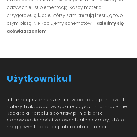
odżywianie i suplementację. Każdy materiał
przygotowują ludzie, którzy sami trenują i testują to, o
czym piszą. Nie kopiujemy schematów –
dzielimy się
doświadczeniem
.
Użytkowniku!
Informacje zamieszczone w portalu sportraw.pl
należy traktować wyłącznie czysto informacyjnie.
Redakcja Portalu sportraw.pl nie bierze
odpowiedzialności za ewentualne szkody, które
mogą wynikać ze złej interpretacji treści.