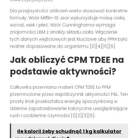
Dla przejrzystości obliczeń warto stosować konkretne
formuły. Wzór Mifflin-St Jeor wykorzystuje masę ciała,
wzrost, wiek i płeć. Wzór Cunninghama wymaga
znajomości LBM z analizy składu ciała. Włączenie
tych danych wejściowych jest kluczowe aby PPM było
realnie dopasowane do organizmu [3][4][5][6].
Jak obliczyć CPM TDEE na
podstawie aktywności?
Całkowita przemiana materii CPM TDEE to PPM
przemnożone przez współczynnik aktywności PAL. Ten
prosty krok przekształca energię spoczynkową w
dzienne zapotrzebowanie kaloryczne uwzględniające
ruch i codzienne czynności [1][2][3][5].
Ile kalorii żeby schudnąć 1 kg kalkulator