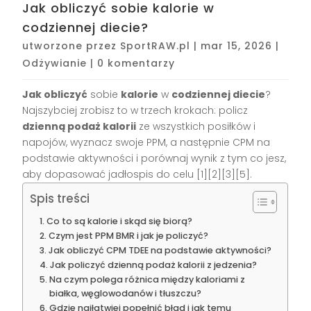
Jak obliczyć sobie kalorie w
codziennej diecie?
utworzone przez
SportRAW.pl
|
mar 15, 2026
|
Odżywianie
|
0 komentarzy
Jak obliczyć
sobie
kalorie
w
codziennej diecie
?
Najszybciej zrobisz to w trzech krokach: policz
dzienną podaż kalorii
ze wszystkich posiłków i
napojów, wyznacz swoje PPM, a następnie CPM na
podstawie aktywności i porównaj wynik z tym co jesz,
aby dopasować jadłospis do celu [1][2][3][5].
Spis treści
Co to są kalorie i skąd się biorą?
Czym jest PPM BMR i jak je policzyć?
Jak obliczyć CPM TDEE na podstawie aktywności?
Jak policzyć dzienną podaż kalorii z jedzenia?
Na czym polega różnica między kaloriami z
białka, węglowodanów i tłuszczu?
Gdzie najłatwiej popełnić błąd i jak temu