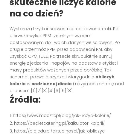
skutecznie liczyć kalorie
na co dzień?
Wystarczą trzy konsekwentnie realizowane kroki. Po
pierwsze wylicz PPM rzetelnym wzorem
dostosowanym do Twoich danych wejściowych. Po
drugie przemnóż PPM przez odpowiedni PAL aby
uzyskać CPM TDEE. Po trzecie skrupulatnie sumuj
energię z jedzenia i napojów na podstawie etykiet i
masy produktów ważonych przed obróbką. Taki
schemat pozwala szybko i wiarygodnie
obliczyć
kalorie
w
codziennej diecie
i utrzymać kontrolę nad
bilansem [1][2][3][4][5][6][8].
Źródła:
https://www.maczfit.pl/blog/jak-liczyc-kalorie/
https://bedietcatering.pl/kalkulator-kalorii/
https://pid.edu.pl/aktualnosci/jak-obliczyc-