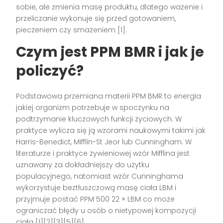
sobie, ale zmienia masę produktu, dlatego ważenie i
przeliczanie wykonuje się przed gotowaniem,
pieczeniem czy smażeniem [1].
Czym jest PPM BMR i jak je
policzyć?
Podstawowa przemiana materii PPM BMR to energia
jakiej organizm potrzebuje w spoczynku na
podtrzymanie kluczowych funkcji życiowych. W
praktyce wylicza się ją wzorami naukowymi takimi jak
Harris-Benedict, Mifflin-St Jeor lub Cunningham. W
literaturze i praktyce żywieniowej wzór Mifflina jest
uznawany za dokładniejszy do użytku
populacyjnego, natomiast wzór Cunninghama
wykorzystuje beztłuszczową masę ciała LBM i
przyjmuje postać PPM 500 22 × LBM co może
ograniczać błędy u osób o nietypowej kompozycji
ciała [1][2][3][5][6].