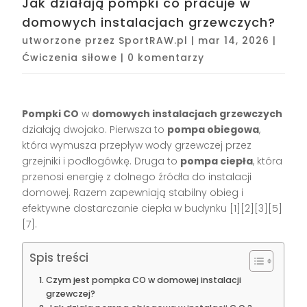
Jak działają pompki co pracuje w
domowych instalacjach grzewczych?
utworzone przez
SportRAW.pl
|
mar 14, 2026
|
Ćwiczenia siłowe
|
0 komentarzy
Pompki CO
w
domowych instalacjach grzewczych
działają dwojako. Pierwsza to
pompa obiegowa
,
która wymusza przepływ wody grzewczej przez
grzejniki i podłogówkę. Druga to
pompa ciepła
, która
przenosi energię z dolnego źródła do instalacji
domowej. Razem zapewniają stabilny obieg i
efektywne dostarczanie ciepła w budynku [1][2][3][5]
[7].
Spis treści
Czym jest pompka CO w domowej instalacji
grzewczej?