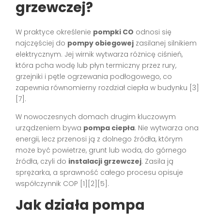
grzewczej?
W praktyce określenie
pompki CO
odnosi się
najczęściej do
pompy obiegowej
zasilanej silnikiem
elektrycznym. Jej wirnik wytwarza różnicę ciśnień,
która pcha wodę lub płyn termiczny przez rury,
grzejniki i pętle ogrzewania podłogowego, co
zapewnia równomierny rozdział ciepła w budynku [3]
[7].
W nowoczesnych domach drugim kluczowym
urządzeniem bywa
pompa ciepła
. Nie wytwarza ona
energii, lecz przenosi ją z dolnego źródła, którym
może być powietrze, grunt lub woda, do górnego
źródła, czyli do
instalacji grzewczej
. Zasila ją
sprężarka, a sprawność całego procesu opisuje
współczynnik COP [1][2][5].
Jak działa pompa