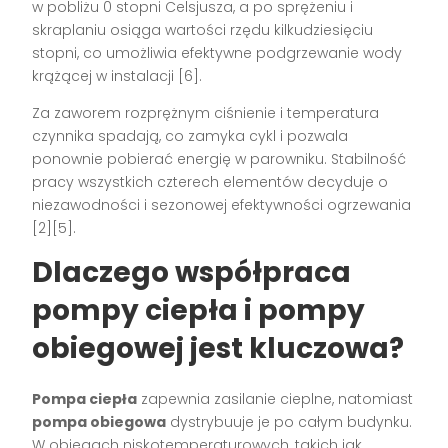
w pobliżu 0 stopni Celsjusza, a po sprężeniu i
skraplaniu osiąga wartości rzędu kilkudziesięciu
stopni, co umożliwia efektywne podgrzewanie wody
krążącej w instalacji [6].
Za zaworem rozprężnym ciśnienie i temperatura
czynnika spadają, co zamyka cykl i pozwala
ponownie pobierać energię w parowniku. Stabilność
pracy wszystkich czterech elementów decyduje o
niezawodności i sezonowej efektywności ogrzewania
[2][5].
Dlaczego współpraca
pompy ciepła i pompy
obiegowej jest kluczowa?
Pompa ciepła
zapewnia zasilanie cieplne, natomiast
pompa obiegowa
dystrybuuje je po całym budynku.
W obiegach niskotemperaturowych, takich jak