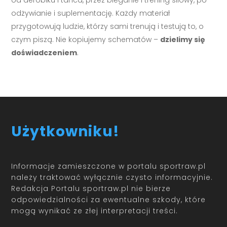
odżywianie i suplementację. Każdy materiał
przygotowują ludzie, którzy sami trenują i testują to, o
czym piszą. Nie kopiujemy schematów –
dzielimy się
doświadczeniem
.
Użytkowniku!
Informacje zamieszczone w portalu sportraw.pl
należy traktować wyłącznie czysto informacyjnie.
Redakcja Portalu sportraw.pl nie bierze
odpowiedzialności za ewentualne szkody, które
mogą wynikać ze złej interpretacji treści.