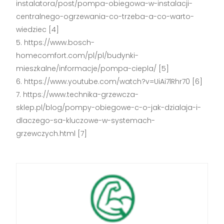
instalatora/post/pompa-obiegowa-w-instalacji-
centralnego-ogrzewania-co-trzeba-a-co-warto-
wiedziec [4]
https://www.bosch-
homecomfort.com/pl/pl/budynki-
mieszkalne/informacje/pompa-ciepla/ [5]
https://www.youtube.com/watch?v=UiAi7lRhr70 [6]
https://www.technika-grzewcza-
sklep.pl/blog/pompy-obiegowe-c-o-jak-dzialaja-i-
dlaczego-sa-kluczowe-w-systemach-
grzewczych.html [7]