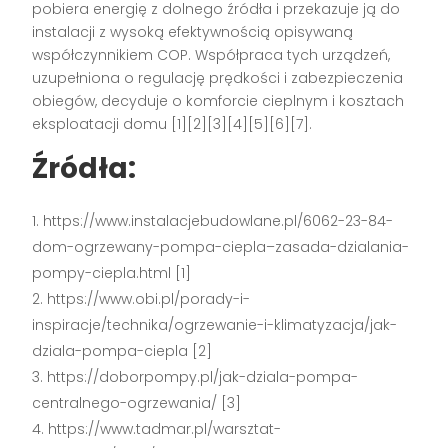
pobiera energię z dolnego źródła i przekazuje ją do
instalacji z wysoką efektywnością opisywaną
współczynnikiem COP. Współpraca tych urządzeń,
uzupełniona o regulację prędkości i zabezpieczenia
obiegów, decyduje o komforcie cieplnym i kosztach
eksploatacji domu [1][2][3][4][5][6][7].
Źródła:
https://www.instalacjebudowlane.pl/6062-23-84-
dom-ogrzewany-pompa-ciepla–zasada-dzialania-
pompy-ciepla.html [1]
https://www.obi.pl/porady-i-
inspiracje/technika/ogrzewanie-i-klimatyzacja/jak-
dziala-pompa-ciepla [2]
https://doborpompy.pl/jak-dziala-pompa-
centralnego-ogrzewania/ [3]
https://www.tadmar.pl/warsztat-