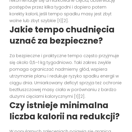
rekomenduje się umiarkowane cięcia, obserwację
postępów przez kilka tygodni i dopiero potem
korekty kalorii, jeśli tempo spadku masy jest zbyt
wolne lub zbyt szybkie [1][2].
Jakie tempo chudnięcia
uznać za bezpieczne?
Za bezpieczne i praktyczne tempo często przyjmuje
się około 0,5–1 kg tygodniowo. Taki zakres zwykle
pomaga ograniczać nadmierny głód, wspiera
utrzymanie planu i redukuje ryzyko spadku energii w
ciągu dnia. Umiarkowany deficyt sprzyja też ochronie
beztłuszczowej masy ciała w porównaniu z bardzo
dużymi cięciami kalorycznymi [1][2].
Czy istnieje minimalna
liczba kalorii na redukcji?
W popularnych zaleceniach pojawia się granica