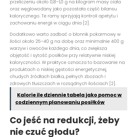
przeliczeniu około 0,8–1,0 g na kilogram masy ciała
oraz węglowodany jako pozostała część bilansu
kalorycznego. Te ramy sprzyjają kontroli apetytu i
zachowaniu energii w ciągu dnia [2].
Dodatkowo warto zadbać o błonnik pokarmowy w
ilości około 25–40 g na dobę oraz minimalnie 400 g
warzyw i owoców każdego dnia, co zwiększa
objętość i sytość posiłków przy relatywnie niskiej
kaloryczności. W praktyce oznacza to bazowanie na
produktach o niskiej gęstości energetycznej,
chudych źródłach białka, pełnych zbożach i
zdrowych tłuszczach w rozsądnych ilościach [2].
Kalorie ile dziennie tabela jako pomoc w
codziennym planowaniu posiłków
Co jeść na redukcji, żeby
nie czuć głodu?