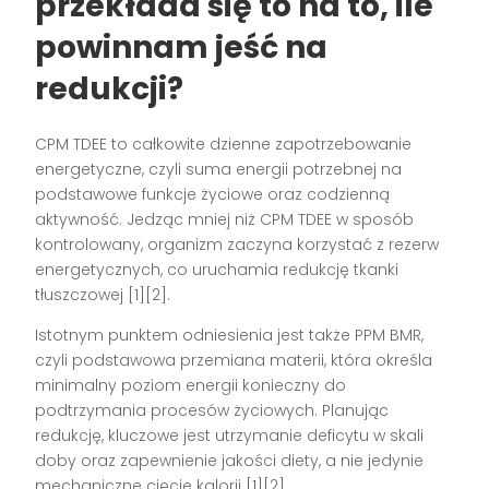
przekłada się to na to, ile
powinnam jeść na
redukcji?
CPM TDEE to całkowite dzienne zapotrzebowanie
energetyczne, czyli suma energii potrzebnej na
podstawowe funkcje życiowe oraz codzienną
aktywność. Jedząc mniej niż CPM TDEE w sposób
kontrolowany, organizm zaczyna korzystać z rezerw
energetycznych, co uruchamia redukcję tkanki
tłuszczowej [1][2].
Istotnym punktem odniesienia jest także PPM BMR,
czyli podstawowa przemiana materii, która określa
minimalny poziom energii konieczny do
podtrzymania procesów życiowych. Planując
redukcję, kluczowe jest utrzymanie deficytu w skali
doby oraz zapewnienie jakości diety, a nie jedynie
mechaniczne cięcie kalorii [1][2].