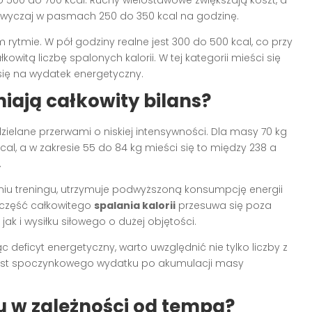
o 500 do 700 kcal. Ruchy wielostawowe zwiększają koszt, a
wyczaj w pasmach 250 do 350 kcal na godzinę.
 rytmie. W pół godziny realne jest 300 do 500 kcal, co przy
witą liczbę spalonych kalorii. W tej kategorii mieści się
się na wydatek energetyczny.
niają całkowity bilans?
dzielane przerwami o niskiej intensywności. Dla masy 70 kg
kcal, a w zakresie 55 do 84 kg mieści się to między 238 a
.
eniu treningu, utrzymuje podwyższoną konsumpcję energii
e część całkowitego
spalania kalorii
przesuwa się poza
ak i wysiłku siłowego o dużej objętości.
deficyt energetyczny, warto uwzględnić nie tylko liczby z
rost spoczynkowego wydatku po akumulacji masy
gu w zależności od tempa?