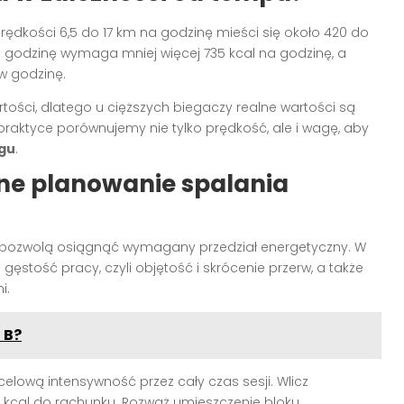
rędkości 6,5 do 17 km na godzinę mieści się około 420 do
a godzinę wymaga mniej więcej 735 kcal na godzinę, a
w godzinę.
ości, dlatego u cięższych biegaczy realne wartości są
raktyce porównujemy nie tylko prędkość, ale i wagę, aby
ngu
.
ne planowanie spalania
re pozwolą osiągnąć wymagany przedział energetyczny. W
gęstość pracy, czyli objętość i skrócenie przerw, a także
i.
 B?
ocelową intensywność przez cały czas sesji. Wlicz
00 kcal do rachunku. Rozważ umieszczenie bloku