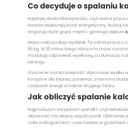
Co decyduje o spalaniu ka
Najsilniej działa intensywność, czyli realna prac
trwania zwiększają koszt energetyczny. Rodzaj ć
angażują duże grupy mięśni i generują większe
s
Masa ciała podbija wydatek. Ta sama praca u oso
55 kg. W 30 minut biegu różnica ta może oznaczać
modulują odpowiedź wysiłkową, co tłumaczy roz
treningu.
Znaczenie ma też kolejność. Wykonanie wysiłku
korzystne dla bilansu, ponieważ zmieniona dost
czerpanie energii w trakcie drugiego bloku.
Jak obliczyć spalanie kal
Najprostszym narzędziem jest MET, czyli Metaboli
aktywność ma własny współczynnik. Obliczenie 
ciała w kilogramach i czas trwania w godzinach da