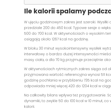
Ile kalorii spalamy podcz
W ujęciu godzinowym zakres jest szeroki. Wysiłk
przedziale 200 do 450 kcal. Typowe sesje o więk
500 do 700 kcal. W aktywnościach o wysokim tem
osiągają około 1267 kcal na godzinę.
W bloku 30 minut wysokointensywny wysiłek wytr
interwałowy o bardzo dużej intensywności mieści 
masy ciała, a dla 70 kg przyjmuje przeciętnie oko
W aktywnościach rytmicznych zakres sięga od o
przyjmowana wartość referencyjna wynosi 511 kc
godzinę pochłania w przybliżeniu 735 kcal na god
odpowiada mniej więcej 420 do 1204 kcal w ciąg
Na całkowity bilans wpływa też przygotowanie. S
dynamiki, to zwykle 50 do 100 kcal w 10 minut, co
kalorii.