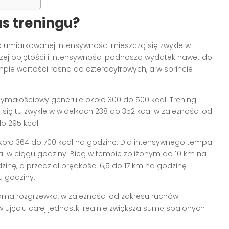
as treningu?
i o umiarkowanej intensywności mieszczą się zwykle w
szej objętości i intensywności podnoszą wydatek nawet do
pie wartości rosną do czterocyfrowych, a w sprincie
zymałościowy generuje około 300 do 500 kcal. Trening
się tu zwykle w widełkach 238 do 352 kcal w zależności od
ło 295 kcal.
koło 364 do 700 kcal na godzinę. Dla intensywnego tempa
al w ciągu godziny. Bieg w tempie zbliżonym do 10 km na
zinę, a przedział prędkości 6,5 do 17 km na godzinę
u godziny.
ama rozgrzewka, w zależności od zakresu ruchów i
 w ujęciu całej jednostki realnie zwiększa sumę spalonych