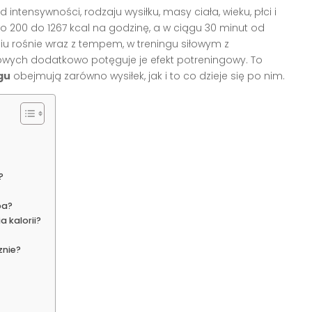
 intensywności, rodzaju wysiłku, masy ciała, wieku, płci i
o 200 do 1267 kcal na godzinę, a w ciągu 30 minut od
u rośnie wraz z tempem, w treningu siłowym z
łowych dodatkowo potęguje je efekt potreningowy. To
gu
obejmują zarówno wysiłek, jak i to co dzieje się po nim.
?
pa?
 kalorii?
znie?