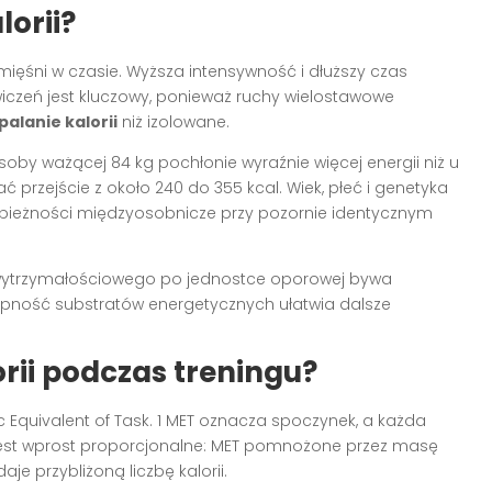
lorii?
a mięśni w czasie. Wyższa intensywność i dłuższy czas
wiczeń jest kluczowy, ponieważ ruchy wielostawowe
palanie kalorii
niż izolowane.
by ważącej 84 kg pochłonie wyraźnie więcej energii niż u
 przejście z około 240 do 355 kcal. Wiek, płeć i genetyka
bieżności międzyosobnicze przy pozornie identycznym
 wytrzymałościowego po jednostce oporowej bywa
ępność substratów energetycznych ułatwia dalsze
orii podczas treningu?
c Equivalent of Task. 1 MET oznacza spoczynek, a każda
jest wprost proporcjonalne: MET pomnożone przez masę
je przybliżoną liczbę kalorii.