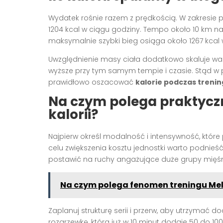
Wydatek rośnie razem z prędkością. W zakresie p
1204 kcal w ciągu godziny. Tempo około 10 km n
maksymalnie szybki bieg osiąga około 1267 kcal 
Uwzględnienie masy ciała dodatkowo skaluje wart
wyższe przy tym samym tempie i czasie. Stąd w p
prawidłowo oszacować
kalorie podczas treni
Na czym polega praktycz
kalorii?
Najpierw określ modalność i intensywność, któ
celu zwiększenia kosztu jednostki warto podnieść 
postawić na ruchy angażujące duże grupy mięśn
Na czym polega fenomen treningu Mel
Zaplanuj strukturę serii i przerw, aby utrzymać d
rozgrzewkę, która już w 10 minut dodaje 50 do 1