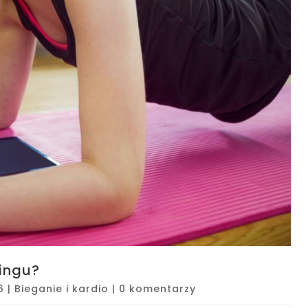
ningu?
6
|
Bieganie i kardio
|
0 komentarzy