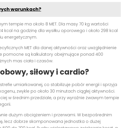
owych warunkach?
wanym tempie ma około 8 MET. Dla masy 70 kg wartości
4 kcal na godzinę dla wysiłku oporowego i około 298 kcal
iu energetycznym.
yficznych MET dla danej aktywności oraz uwzględnienie
tyce pomocne są kalkulatory obejmujące ponad 400
óżnych mas ciała i czasów.
robowy, siłowy i cardio?
trefie umiarkowanej, co stabilizuje pobór energii i sprzyja
ogenu, zwykle po około 30 minutach ciągłej aktywności.
ciej w średnim przedziale, a przy wyraźnie żwawym tempie
gorii.
atywnie dużym obciążeniem i przerwami. W bezpośrednim
inę, lecz dobrze skomponowana jednostka o dużej