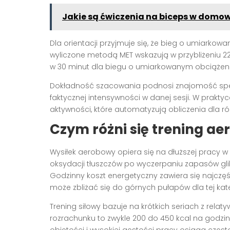
Jakie są ćwiczenia na biceps w dom
Dla orientacji przyjmuje się, że bieg o umiarko
wyliczone metodą MET wskazują w przybliżeniu 22
w 30 minut dla biegu o umiarkowanym obciążen
Dokładność szacowania podnosi znajomość spec
faktycznej intensywności w danej sesji. W prak
aktywności, które automatyzują obliczenia dla r
Czym różni się trening ae
Wysiłek aerobowy opiera się na dłuższej pracy w s
oksydacji tłuszczów po wyczerpaniu zapasów glik
Godzinny koszt energetyczny zawiera się najczęś
może zbliżać się do górnych pułapów dla tej kate
Trening siłowy bazuje na krótkich seriach z rel
rozrachunku to zwykle 200 do 450 kcal na godz