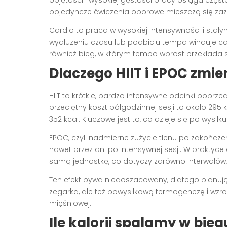
objętości i wysokiej gęstości pracy osiąga częst
pojedyncze ćwiczenia oporowe mieszczą się zaz
Cardio to praca w wysokiej intensywności i stałym
wydłużeniu czasu lub podbiciu tempa winduje całko
również bieg, w którym tempo wprost przekłada 
Dlaczego HIIT i EPOC zmie
HIIT to krótkie, bardzo intensywne odcinki poprze
przeciętny koszt półgodzinnej sesji to około 295 
352 kcal. Kluczowe jest to, co dzieje się po wysiłku
EPOC, czyli nadmierne zużycie tlenu po zakończ
nawet przez dni po intensywnej sesji. W praktyc
samą jednostkę, co dotyczy zarówno interwałów, j
Ten efekt bywa niedoszacowany, dlatego planując 
zegarka, ale też powysiłkową termogenezę i wz
mięśniowej.
Ile kalorii spalamy w bie