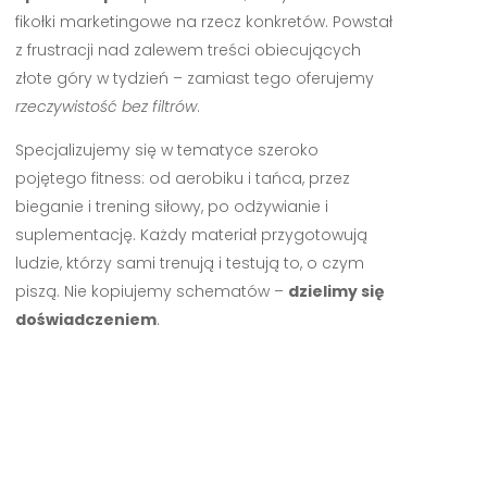
fikołki marketingowe na rzecz konkretów. Powstał
z frustracji nad zalewem treści obiecujących
złote góry w tydzień – zamiast tego oferujemy
rzeczywistość bez filtrów
.
Specjalizujemy się w tematyce szeroko
pojętego fitness: od aerobiku i tańca, przez
bieganie i trening siłowy, po odżywianie i
suplementację. Każdy materiał przygotowują
ludzie, którzy sami trenują i testują to, o czym
piszą. Nie kopiujemy schematów –
dzielimy się
doświadczeniem
.