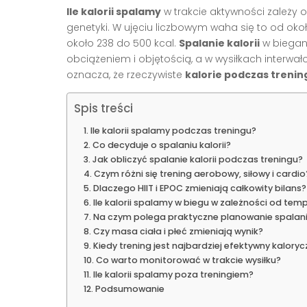
Ile kalorii spalamy
w trakcie aktywności zależy od
genetyki. W ujęciu liczbowym waha się to od okoł
około 238 do 500 kcal.
Spalanie kalorii
w biegani
obciążeniem i objętością, a w wysiłkach interwa
oznacza, że rzeczywiste
kalorie podczas trenin
Spis treści
Ile kalorii spalamy podczas treningu?
Co decyduje o spalaniu kalorii?
Jak obliczyć spalanie kalorii podczas treningu?
Czym różni się trening aerobowy, siłowy i cardio
Dlaczego HIIT i EPOC zmieniają całkowity bilans?
Ile kalorii spalamy w biegu w zależności od tem
Na czym polega praktyczne planowanie spalania
Czy masa ciała i płeć zmieniają wynik?
Kiedy trening jest najbardziej efektywny kaloryc
Co warto monitorować w trakcie wysiłku?
Ile kalorii spalamy poza treningiem?
Podsumowanie