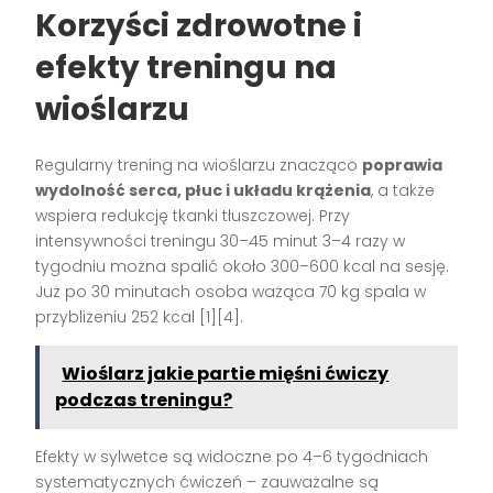
Korzyści zdrowotne i
efekty treningu na
wioślarzu
Regularny trening na wioślarzu znacząco
poprawia
wydolność serca, płuc i układu krążenia
, a także
wspiera redukcję tkanki tłuszczowej. Przy
intensywności treningu 30–45 minut 3–4 razy w
tygodniu można spalić około 300–600 kcal na sesję.
Już po 30 minutach osoba ważąca 70 kg spala w
przybliżeniu 252 kcal
[1][4]
.
Wioślarz jakie partie mięśni ćwiczy
podczas treningu?
Efekty w sylwetce są widoczne po 4–6 tygodniach
systematycznych ćwiczeń – zauważalne są