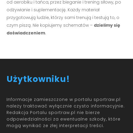
od aerobiku i tańca, przez bieganie i trening siłowy, po
odżywianie i suplementację. Każdy materiał
przygotowują ludzie, którzy sami trenują i testują to, o
czym piszą. Nie kopiujemy schematów –
dzielimy się
doświadczeniem
.
Użytkowniku!
Informacje zamieszczone w portalu sportraw.pl
należy traktować wyłącznie czysto informacyjnie.
Redakcja Portalu sportraw.pl nie bierze
odpowiedzialności za ewentualne szkody, które
mogą wynikać ze złej interpretacji treści.