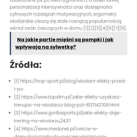
personalizacji intensywności oraz dostępności
cyfrowych rozwiązań motywacyjnych, ergometry
wioślarskie cieszą się stale rosnącą popularnością
wśród osób ćwiczących w domu
[1][2][3][4][6][7][9]
.
Na jakie partie mięśni są pompki i jak
wpływają na sylwetkę?
Źródła:
[1] https://hop-sport.pl/blog/wioslarz-efekty-przed-
i-po
[2] https://www.topslim.pl/Jakie-efekty-uzyskasz-
trenujac-na-wioslarzu-blog-pol-1637142709.html
[3] https://www.gorillasports.pl/jakie-efekty-daje-
trening-na-wioslarzu,24,37
[4] https://www.medonet.pl/cwicze-w-
domu/przyrzady-do-cwiczen,wioslarz-na-