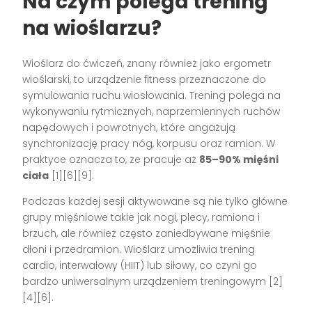
Na czym polega trening
na wioślarzu?
Wioślarz do ćwiczeń, znany również jako ergometr
wioślarski, to urządzenie fitness przeznaczone do
symulowania ruchu wiosłowania. Trening polega na
wykonywaniu rytmicznych, naprzemiennych ruchów
napędowych i powrotnych, które angażują
synchronizację pracy nóg, korpusu oraz ramion. W
praktyce oznacza to, że pracuje aż
85–90% mięśni
ciała
[1][6][9]
.
Podczas każdej sesji aktywowane są nie tylko główne
grupy mięśniowe takie jak nogi, plecy, ramiona i
brzuch, ale również często zaniedbywane mięśnie
dłoni i przedramion. Wioślarz umożliwia trening
cardio, interwałowy (HIIT) lub siłowy, co czyni go
bardzo uniwersalnym urządzeniem treningowym
[2]
[4][6]
.