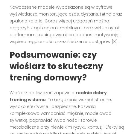
Nowoczesne modele wyposażone są w cyfrowe
wyświetlacze monitorujące czas, dystans, tętno oraz
spalone kalorie. Coraz więcej urządzeń można
połączyć z aplikacjami mobilnymi oraz wirtualnymi
platformami treningowymi, co podnosi motywację i
wspiera regularność przez śledzenie postępów
[3]
.
Podsumowanie: czy
wioślarz to skuteczny
trening domowy?
Wioślarz do ćwiczeń zapewnia
realnie dobry
trening w domu
. To urządzenie wszechstronne,
wysoko efektywne i bezpieczne. Pozwala
kompleksowo wzmacniać mięśnie, modelować
sylwetkę, poprawiać wydolność i zdrowie
metaboliczne przy niewielkim ryzyku kontuzji. Efekty są
zauważalne już po kilku tygodniach, a dzięki łatwej