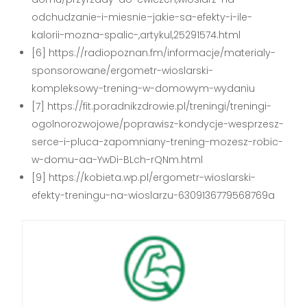
odchudzanie-i-miesnie–jakie-sa-efekty-i-ile-
kalorii-mozna-spalic-,artykul,25291574.html
[6] https://radiopoznan.fm/informacje/materialy-
sponsorowane/ergometr-wioslarski-
kompleksowy-trening-w-domowym-wydaniu
[7] https://fit.poradnikzdrowie.pl/treningi/treningi-
ogolnorozwojowe/poprawisz-kondycje-wesprzesz-
serce-i-pluca-zapomniany-trening-mozesz-robic-
w-domu-aa-YwDi-BLch-rQNm.html
[9] https://kobieta.wp.pl/ergometr-wioslarski-
efekty-treningu-na-wioslarzu-6309136779568769a