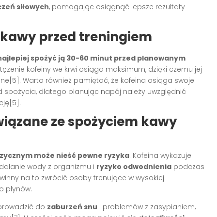
zeń siłowych
, pomagając osiągnąć lepsze rezultaty
 kawy przed treningiem
najlepiej spożyć ją 30-60 minut przed planowanym
tężenie kofeiny we krwi osiąga maksimum, dzięki czemu jej
źne[5]. Warto również pamiętać, że kofeina osiąga swoje
d spożycia, dlatego planując napój należy uwzględnić
ję[5].
wiązane ze spożyciem kawy
fizycznym może nieść pewne ryzyka
. Kofeina wykazuje
ydalanie wody z organizmu i
ryzyko odwodnienia
podczas
inny na to zwrócić osoby trenujące w wysokiej
o płynów.
 prowadzić do
zaburzeń snu
i problemów z zasypianiem,