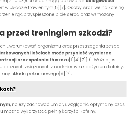
mu[7]. U części osób mogą pojawić się
dolegliwości
fort w układzie trawiennym[5][7]. Osoby wrażliwe na kofeinę
rżenie rąk, przyspieszone bicie serca oraz wzmożony
 przed treningiem szkodzi?
nych uwarunkowań organizmu oraz przestrzegania zasad
iarkowanych ilościach może przynieść wymierne
ntracji oraz spalania tłuszczu
[1][4][7][9]. Ważne jest
 ubocznych związanych z nadmiernym spożyciem kofeiny,
strony układu pokarmowego[5][7].
pkach?
cznym
, należy zachować umiar, uwzględnić optymalny czas
u można wykorzystać pełnię korzyści kofeiny,