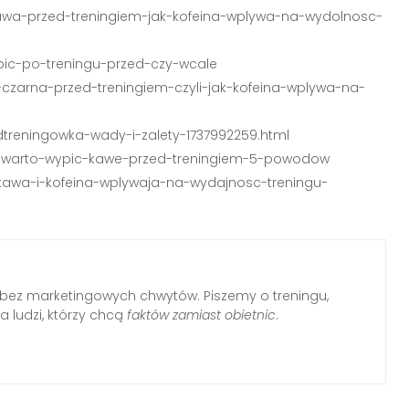
/kawa-przed-treningiem-jak-kofeina-wplywa-na-wydolnosc-
-pic-po-treningu-przed-czy-wcale
-czarna-przed-treningiem-czyli-jak-kofeina-wplywa-na-
edtreningowka-wady-i-zalety-1737992259.html
ego-warto-wypic-kawe-przed-treningiem-5-powodow
k-kawa-i-kofeina-wplywaja-na-wydajnosc-treningu-
s bez marketingowych chwytów. Piszemy o treningu,
a ludzi, którzy chcą
faktów zamiast obietnic
.