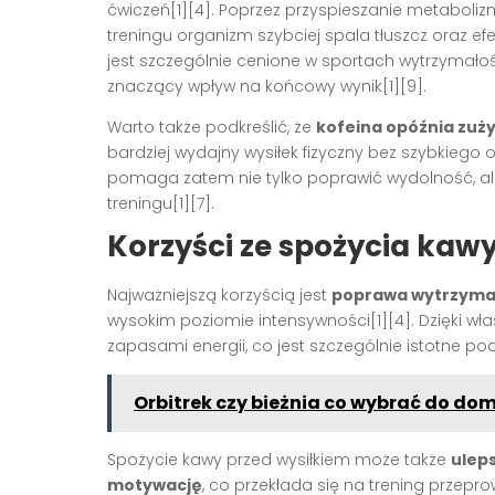
ćwiczeń[1][4]. Poprzez przyspieszanie metabolizm
treningu organizm szybciej spala tłuszcz oraz ef
jest szczególnie cenione w sportach wytrzymało
znaczący wpływ na końcowy wynik[1][9].
Warto także podkreślić, że
kofeina opóźnia zuż
bardziej wydajny wysiłek fizyczny bez szybkieg
pomaga zatem nie tylko poprawić wydolność, ale t
treningu[1][7].
Korzyści ze spożycia kaw
Najważniejszą korzyścią jest
poprawa wytrzyma
wysokim poziomie intensywności[1][4]. Dzięki wł
zapasami energii, co jest szczególnie istotne po
Orbitrek czy bieżnia co wybrać do d
Spożycie kawy przed wysiłkiem może także
uleps
motywację
, co przekłada się na trening przep