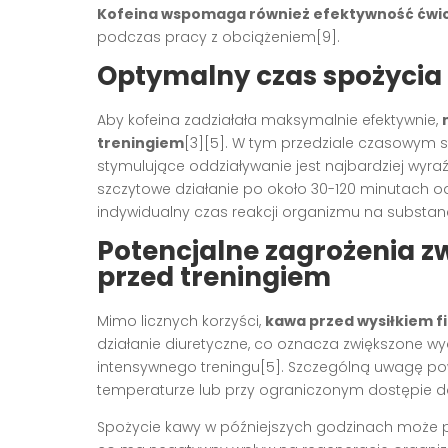
Kofeina wspomaga również efektywność ćwic
podczas pracy z obciążeniem[9].
Optymalny czas spożycia
Aby kofeina zadziałała maksymalnie efektywnie,
treningiem
[3][5]. W tym przedziale czasowym s
stymulujące oddziaływanie jest najbardziej wyra
szczytowe działanie po około 30-120 minutach o
indywidualny czas reakcji organizmu na substanc
Potencjalne zagrożenia z
przed treningiem
Mimo licznych korzyści,
kawa przed wysiłkiem 
działanie diuretyczne, co oznacza zwiększone w
intensywnego treningu[5]. Szczególną uwagę pow
temperaturze lub przy ograniczonym dostępie d
Spożycie kawy w późniejszych godzinach może