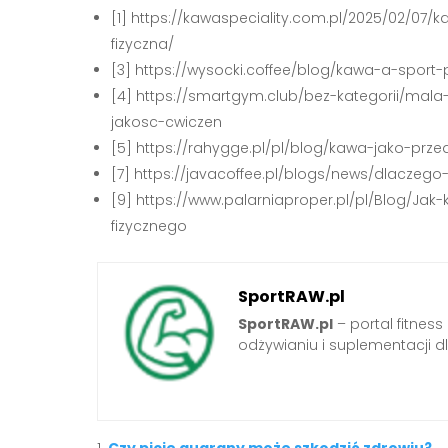
[1] https://kawaspeciality.com.pl/2025/02/07
fizyczna/
[3] https://wysocki.coffee/blog/kawa-a-sport
[4] https://smartgym.club/bez-kategorii/mala
jakosc-cwiczen
[5] https://rahygge.pl/pl/blog/kawa-jako-prz
[7] https://javacoffee.pl/blogs/news/dlacz
[9] https://www.palarniaproper.pl/pl/Blog/Ja
fizycznego
SportRAW.pl
SportRAW.pl
– portal fitnes
odżywianiu i suplementacji dl