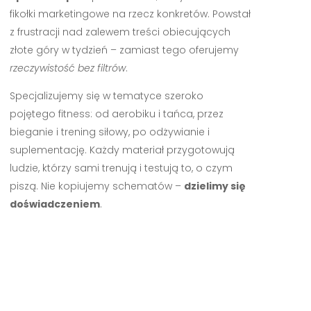
fikołki marketingowe na rzecz konkretów. Powstał
z frustracji nad zalewem treści obiecujących
złote góry w tydzień – zamiast tego oferujemy
rzeczywistość bez filtrów
.
Specjalizujemy się w tematyce szeroko
pojętego fitness: od aerobiku i tańca, przez
bieganie i trening siłowy, po odżywianie i
suplementację. Każdy materiał przygotowują
ludzie, którzy sami trenują i testują to, o czym
piszą. Nie kopiujemy schematów –
dzielimy się
doświadczeniem
.