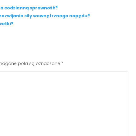
era codzienną sprawność?
 rozwijanie siły wewnętrznego napędu?
wetki?
agane pola są oznaczone
*