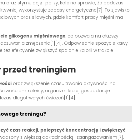
u oraz stymulację lipolizy, kofeina sprawia, że podczas
ektywniej wykorzystuje zapasy energetyczne[7]. To zjawisko
ściowych oraz siłowych, gdzie komfort pracy mięśni ma
ycie glikogenu mięśniowego
, co pozwala na dłuższy i
o odczuwania zmęczenia[1][4]. Odpowiednie spożycie kawy
eż efektywnie zwiększyć spalanie kalorii w trakcie
y przed treningiem
łości
oraz zwiększenie czasu trwania aktywności na
aściwościom kofeiny, organizm lepiej gospodaruje
dczas długotrwałych ćwiczeń[1][4].
omowego treningu?
zyć czas reakcji, polepszyć koncentrację i zwiększyć
rowadzony z większą dokładnością i zaangażowaniem[7].