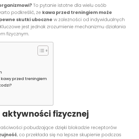
 organizmowi?
To pytanie istotne dla wielu osób
arto podkreślić, że
kawa przed treningiem może
 pewne skutki uboczne
w zależności od indywidualnych
. Kluczowe jest jednak zrozumienie mechanizmu działania
iem fizycznym.
m
 kawy przed treningiem
kodzi?
 aktywności fizycznej
 właściwości pobudzające dzięki blokadzie receptorów
zujność
, co przekłada się na lepsze skupienie podczas